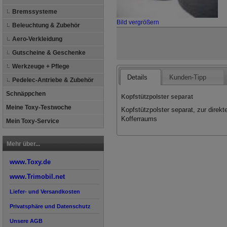
Bremssysteme
Bild vergrößern
Beleuchtung & Zubehör
Aero-Verkleidung
Gutscheine & Geschenke
Werkzeuge + Pflege
Details
Kunden-Tipp
Pedelec-Antriebe & Zubehör
Schnäppchen
Kopfstützpolster separat
Meine Toxy-Testwoche
Kopfstützpolster separat, zur dire
Kofferraums
Mein Toxy-Service
Mehr über...
www.Toxy.de
www.Trimobil.net
Liefer- und Versandkosten
Privatsphäre und Datenschutz
Unsere AGB