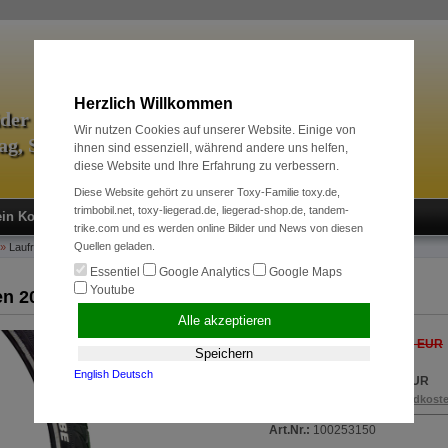
Herzlich Willkommen
äder & Zubehör
Wir nutzen Cookies auf unserer Website. Einige von
tag, Sport und Radreise
ihnen sind essenziell, während andere uns helfen,
diese Website und Ihre Erfahrung zu verbessern.
Diese Website gehört zu unserer Toxy-Familie toxy.de,
trimbobil.net, toxy-liegerad.de, liegerad-shop.de, tandem-
in Konto
Neukunde?
Kasse
Anmelden
trike.com und es werden online Bilder und News von diesen
Quellen geladen.
»
Laufräder & Reifen
»
Reifen 20" Schwalbe Marathon Racer (40-406 / reflex)
Essentiel
Google Analytics
Google Maps
Youtube
en 20" Schwalbe Marathon Racer (40-406 / reflex)
Alle akzeptieren
36,00 EUR
Unser bisheriger Preis
Speichern
Jetzt nur 25,00 EUR
English
Deutsch
Sie sparen 31 % / 11,00 EUR
inkl. 19 % MwSt. zzgl.
Versandkost
Art.Nr.:
100253150