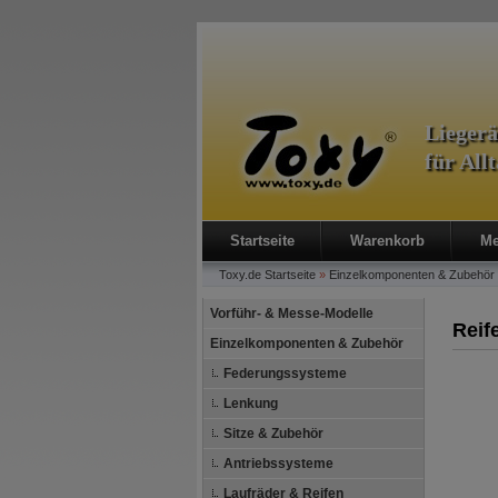
Lieger
für All
Startseite
Warenkorb
Me
Toxy.de
Startseite
»
Einzelkomponenten & Zubehör
Vorführ- & Messe-Modelle
Reif
Einzelkomponenten & Zubehör
Federungssysteme
Lenkung
Sitze & Zubehör
Antriebssysteme
Laufräder & Reifen