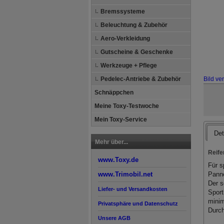
Bremssysteme
Beleuchtung & Zubehör
Aero-Verkleidung
Gutscheine & Geschenke
Werkzeuge + Pflege
Bild ve
Pedelec-Antriebe & Zubehör
Schnäppchen
Meine Toxy-Testwoche
Mein Toxy-Service
Det
Mehr über...
Reife
www.Toxy.de
Für s
Panne
www.Trimobil.net
Der s
Liefer- und Versandkosten
Sport
minim
Privatsphäre und Datenschutz
Durch
Unsere AGB