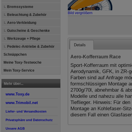
Bremssysteme
Bild vergrößern
Beleuchtung & Zubehör
Aero-Verkleidung
Gutscheine & Geschenke
Werkzeuge + Pflege
Details
Pedelec-Antriebe & Zubehör
Schnäppchen
Aero-Kofferraum Race
Meine Toxy-Testwoche
Sport-Kofferraum mit optim
Aerodynamik, GFK, in ZR-gel
Mein Toxy-Service
Farben sind auf Anfrage mög
formschlüssigen Montage a
Mehr über...
2700g/70l, abnehmbar & abs
www.Toxy.de
Modelle und nahezu alle han
Tieflieger. Hinweis: Für den
www.Trimobil.net
Montage an Kohlefaser-Sitze
Liefer- und Versandkosten
diesem Fall einen Glasfaser
Privatsphäre und Datenschutz
Unsere AGB