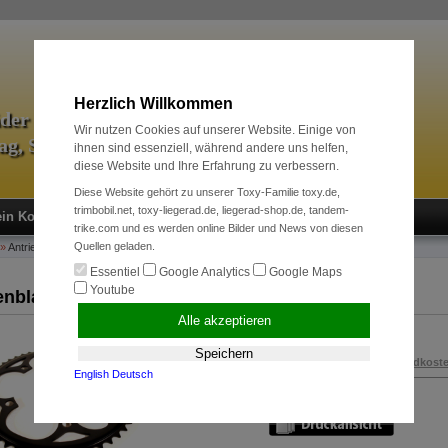
Herzlich Willkommen
äder & Zubehör
Wir nutzen Cookies auf unserer Website. Einige von
tag, Sport und Radreise
ihnen sind essenziell, während andere uns helfen,
diese Website und Ihre Erfahrung zu verbessern.
Diese Website gehört zu unserer Toxy-Familie toxy.de,
trimbobil.net, toxy-liegerad.de, liegerad-shop.de, tandem-
in Konto
Neukunde?
Kasse
Anmelden
trike.com und es werden online Bilder und News von diesen
Quellen geladen.
»
Antriebssysteme
»
Kettenblätter + Ritzel
»
Kettenblatt 52 Z.
Essentiel
Google Analytics
Google Maps
Youtube
enblatt 52 Z.
Alle akzeptieren
25,00 EUR
Speichern
inkl. 19 % MwSt. zzgl.
Versandkost
English
Deutsch
Art.Nr.:
100244520