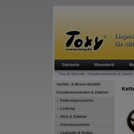
Lieger
für All
Startseite
Warenkorb
Me
Toxy.de
Startseite
»
Einzelkomponenten & Zubehör
Vorführ- & Messe-Modelle
Kett
Einzelkomponenten & Zubehör
Federungssysteme
Lenkung
Sitze & Zubehör
Antriebssysteme
Laufräder & Reifen