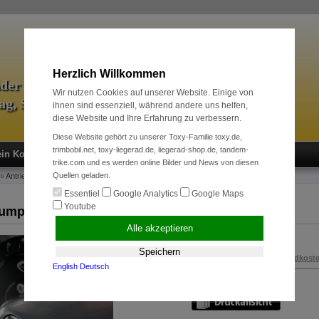
Herzlich Willkommen
äder & Zubehör
Wir nutzen Cookies auf unserer Website. Einige von
tag, Sport und Radreise
ihnen sind essenziell, während andere uns helfen,
diese Website und Ihre Erfahrung zu verbessern.
Diese Website gehört zu unserer Toxy-Familie toxy.de,
trimbobil.net, toxy-liegerad.de, liegerad-shop.de, tandem-
in Konto
Neukunde?
Kasse
Anmelden
trike.com und es werden online Bilder und News von diesen
Quellen geladen.
»
Antriebssysteme
»
Kurbelgarnituren + Innenlager
»
Schlumpf High-Speed-Drive
Essentiel
Google Analytics
Google Maps
Youtube
umpf High-Speed-Drive
Alle akzeptieren
790,00 EUR
Speichern
inkl. 19 % MwSt. zzgl.
Versandkost
English
Deutsch
Art.Nr.:
100243000