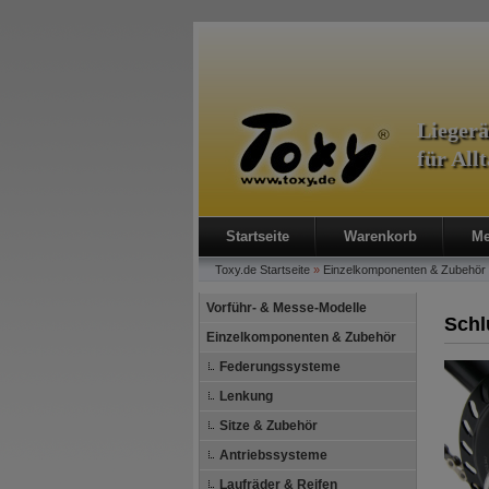
Lieger
für All
Startseite
Warenkorb
Me
Toxy.de
Startseite
»
Einzelkomponenten & Zubehör
Vorführ- & Messe-Modelle
Schl
Einzelkomponenten & Zubehör
Federungssysteme
Lenkung
Sitze & Zubehör
Antriebssysteme
Laufräder & Reifen