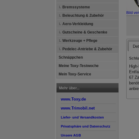
Bremssysteme
Bild ve
Beleuchtung & Zubehör
Aero-Verkleidung
Gutscheine & Geschenke
Werkzeuge + Pflege
Det
Pedelec-Antriebe & Zubehör
Schnäppchen
Schlu
Meine Toxy-Testwoche
High-
Entfa
Mein Toxy-Service
67 Zä
benöt
Mehr über...
anbie
www.Toxy.de
www.Trimobil.net
Liefer- und Versandkosten
Privatsphäre und Datenschutz
Unsere AGB