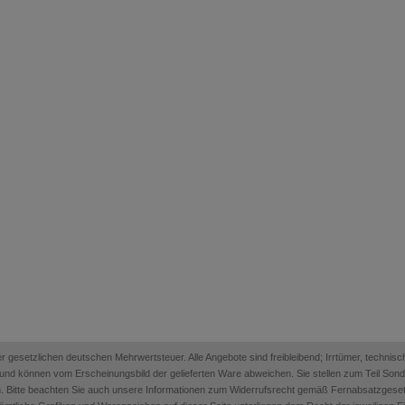
 der gesetzlichen deutschen Mehrwertsteuer. Alle Angebote sind freibleibend; Irrtümer, techn
on und können vom Erscheinungsbild der gelieferten Ware abweichen. Sie stellen zum Teil Sonder
. Bitte beachten Sie auch unsere Informationen zum Widerrufsrecht gemäß Fernabsatzges