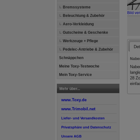
Bremssysteme
Bild ve
Beleuchtung & Zubehör
Aero-Verkleidung
Gutscheine & Geschenke
Werkzeuge + Pflege
Det
Pedelec-Antriebe & Zubehör
Schnäppchen
Naben
Meine Toxy-Testwoche
Naben
langl
Mein Toxy-Service
28 Zo
einfa
Mehr über...
www.Toxy.de
www.Trimobil.net
Liefer- und Versandkosten
Privatsphäre und Datenschutz
Unsere AGB