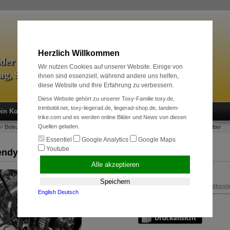
Herzlich Willkommen
äder & Zubehör
Wir nutzen Cookies auf unserer Website. Einige von
tag, Sport und Radreise
ihnen sind essenziell, während andere uns helfen,
diese Website und Ihre Erfahrung zu verbessern.
Diese Website gehört zu unserer Toxy-Familie toxy.de,
trimbobil.net, toxy-liegerad.de, liegerad-shop.de, tandem-
in Konto
Neukunde?
Kasse
Anmelden
trike.com und es werden online Bilder und News von diesen
Quellen geladen.
»
Beleuchtung & Zubehör
»
Dynamos
»
Nabendynamo SON delux 20" bis 28" disc, silber
Essentiel
Google Analytics
Google Maps
Youtube
ndynamo SON delux 20" bis 28" disc, silber
Alle akzeptieren
219,00 EUR
Speichern
inkl. 19 % MwSt. zzgl.
Versandkost
English
Deutsch
Art.Nr.:
100251240