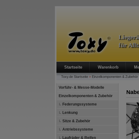
Lieger
für All
Startseite
Warenkorb
Me
Toxy.de
Startseite
»
Einzelkomponenten & Zubehör
Vorführ- & Messe-Modelle
Nabe
Einzelkomponenten & Zubehör
Federungssysteme
Lenkung
Sitze & Zubehör
Antriebssysteme
Laufräder & Reifen