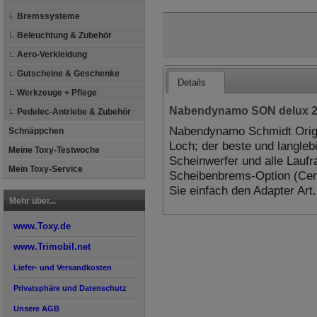
Bremssysteme
Beleuchtung & Zubehör
Aero-Verkleidung
Gutscheine & Geschenke
Details
Werkzeuge + Pflege
Nabendynamo SON delux 20"
Pedelec-Antriebe & Zubehör
Nabendynamo Schmidt Origi
Schnäppchen
Loch; der beste und langle
Meine Toxy-Testwoche
Scheinwerfer und alle Laufra
Mein Toxy-Service
Scheibenbrems-Option (Cent
Sie einfach den Adapter Art
Mehr über...
www.Toxy.de
www.Trimobil.net
Liefer- und Versandkosten
Privatsphäre und Datenschutz
Unsere AGB