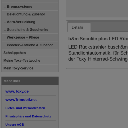
Bremssysteme
Beleuchtung & Zubehör
Aero-Verkleidung
Details
Gutscheine & Geschenke
Werkzeuge + Pflege
b&m Seculite plus LED Rüc
Pedelec-Antriebe & Zubehör
LED Rückstrahler busch&mül
Standlichtautomatik, für S
Schnäppchen
der Toxy Hinterrad-Schwing
Meine Toxy-Testwoche
Mein Toxy-Service
Mehr über...
www.Toxy.de
www.Trimobil.net
Liefer- und Versandkosten
Privatsphäre und Datenschutz
Unsere AGB