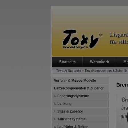
Lieger
für All
Startseite
Warenkorb
Me
Toxy.de
Startseite
»
Einzelkomponenten & Zubehör
Vorführ- & Messe-Modelle
Brem
Einzelkomponenten & Zubehör
Federungssysteme
Lenkung
Sitze & Zubehör
Antriebssysteme
Laufräder & Reifen