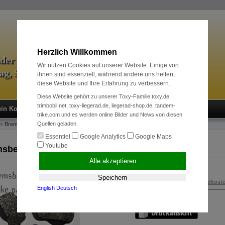
Herzlich Willkommen
äder & Zubehör
Wir nutzen Cookies auf unserer Website. Einige von
tag, Sport und Radreise
ihnen sind essenziell, während andere uns helfen,
diese Website und Ihre Erfahrung zu verbessern.
Diese Website gehört zu unserer Toxy-Familie toxy.de,
trimbobil.net, toxy-liegerad.de, liegerad-shop.de, tandem-
in Konto
Neukunde?
Kasse
Anmelden
trike.com und es werden online Bilder und News von diesen
Quellen geladen.
»
Bremssysteme
»
Ersatz und Verschleißteile
»
Bremsbeläge Marta-SL
Essentiel
Google Analytics
Google Maps
Youtube
sbeläge Marta-SL
Alle akzeptieren
19,00 EUR
Speichern
inkl. 19 % MwSt. zzgl.
Versandkost
English
Deutsch
Art.Nr.:
100267910