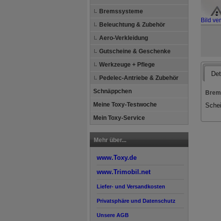
Bremssysteme
Bild ve
Beleuchtung & Zubehör
Aero-Verkleidung
Gutscheine & Geschenke
Werkzeuge + Pflege
Det
Pedelec-Antriebe & Zubehör
Schnäppchen
Brem
Meine Toxy-Testwoche
Schei
Mein Toxy-Service
Mehr über...
www.Toxy.de
www.Trimobil.net
Liefer- und Versandkosten
Privatsphäre und Datenschutz
Unsere AGB