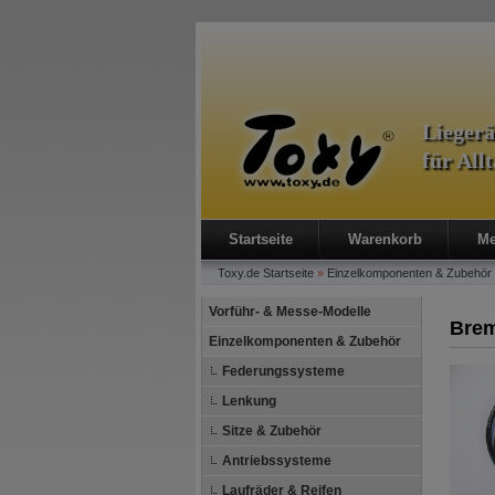
Lieger
für All
Startseite
Warenkorb
Me
Toxy.de
Startseite
»
Einzelkomponenten & Zubehör
Vorführ- & Messe-Modelle
Brem
Einzelkomponenten & Zubehör
Federungssysteme
Lenkung
Sitze & Zubehör
Antriebssysteme
Laufräder & Reifen