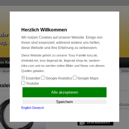
Herzlich Willkommen
äder & Zubehör
Wir nutzen Cookies auf unserer Website. Einige von
tag, Sport und Radreise
ihnen sind essenziell, während andere uns helfen,
diese Website und Ihre Erfahrung zu verbessern.
Diese Website gehört zu unserer Toxy-Familie toxy.de,
trimbobil.net, toxy-liegerad.de, liegerad-shop.de, tandem-
in Konto
Neukunde?
Kasse
Anmelden
trike.com und es werden online Bilder und News von diesen
Quellen geladen.
»
Bremssysteme
»
Ersatz und Verschleißteile
»
Bremsleitung, Magura Hochdruck, ca. 250
Essentiel
Google Analytics
Google Maps
Youtube
sleitung, Magura Hochdruck, ca. 2500mm
Alle akzeptieren
25,00 EUR
Speichern
inkl. 19 % MwSt. zzgl.
Versandkost
English
Deutsch
Art.Nr.:
100267980