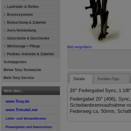
Laufräder & Reifen
Bremssysteme
Beleuchtung & Zubehör
Aero-Verkleidung
Gutscheine & Geschenke
Werkzeuge + Pflege
Bild vergrößern
Pedelec-Antriebe & Zubehör
Schnäppchen
Meine Toxy-Testwoche
Mein Toxy-Service
Details
Kunden-Tipp
20" Federgabel Sync, 1 1/
Mehr über...
Federgabel 20" (406), Sync, 
www.Toxy.de
Scheibenbremsaufnahme nach
www.Trimobil.net
Federweg ca. 50mm, Schaft
Liefer- und Versandkosten
Privatsphäre und Datenschutz