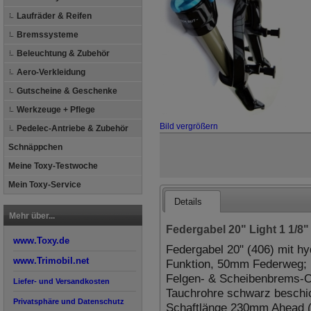
Laufräder & Reifen
Bremssysteme
Beleuchtung & Zubehör
Aero-Verkleidung
Gutscheine & Geschenke
Werkzeuge + Pflege
Bild vergrößern
Pedelec-Antriebe & Zubehör
Schnäppchen
Meine Toxy-Testwoche
Mein Toxy-Service
Details
Mehr über...
Federgabel 20" Light 1 1/8
www.Toxy.de
Federgabel 20" (406) mit h
www.Trimobil.net
Funktion, 50mm Federweg; F
Felgen- & Scheibenbrems-O
Liefer- und Versandkosten
Tauchrohre schwarz beschich
Privatsphäre und Datenschutz
Schaftlänge 230mm Ahead (