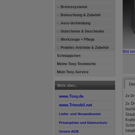
Bremssysteme
Beleuchtung & Zubehör
Aero-Verkleidung
Gutscheine & Geschenke
Werkzeuge + Pflege
Pedelec-Antriebe & Zubehör
Bild ve
Schnäppchen
Meine Toxy-Testwoche
Mein Toxy-Service
Det
Mehr über...
2x Dr
www.Toxy.de
2x Dr
www.Trimobil.net
hochl
Staub
Liefer- und Versandkosten
Kraft
Privatsphäre und Datenschutz
Schmi
Inhal
Unsere AGB