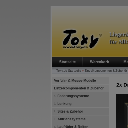
Lieger
für All
Startseite
Warenkorb
Me
Toxy.de
Startseite
»
Einzelkomponenten & Zubehör
Vorführ- & Messe-Modelle
2x D
Einzelkomponenten & Zubehör
Federungssysteme
Lenkung
Sitze & Zubehör
Antriebssysteme
Laufräder & Reifen