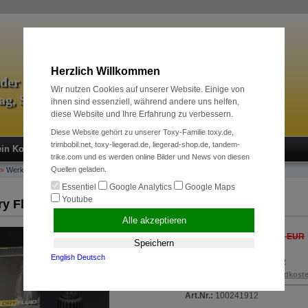
Herzlich Willkommen
äder & Zubehör
Wir nutzen Cookies auf unserer Website. Einige von
tag, Sport und Radreise
ihnen sind essenziell, während andere uns helfen,
diese Website und Ihre Erfahrung zu verbessern.
Diese Website gehört zu unserer Toxy-Familie toxy.de,
trimbobil.net, toxy-liegerad.de, liegerad-shop.de, tandem-
in Konto
Neukunde?
Kasse
Anmelden
trike.com und es werden online Bilder und News von diesen
Quellen geladen.
»
Werkzeuge + Pflege
»
2x Dry Fluid Bike High End Kettengleitstoff
Essentiel
Google Analytics
Google Maps
Youtube
ry Fluid Bike High End Kettengleitstoff
Alle akzeptieren
49,00 EUR
Unser bisheriger Preis
Speichern
Jetzt nur 45,00 EUR
English
Deutsch
Sie sparen 8 % / 4,00 EUR
inkl. 19 % MwSt. zzgl.
Versandkost
Art.Nr.:
100241912