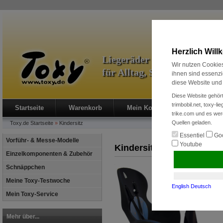
Herzlich Wil
Liegeräder & Zubehör
Wir nutzen Cookies
für Alltag, Sport und Radre
ihnen sind essenzi
diese Website und 
Diese Website gehört
trimbobil.net, toxy-l
Startseite
Warenkorb
Mein Konto
Neukunde?
trike.com und es wer
Quellen geladen.
Toxy.de
Startseite
»
Kindersitz
Essentiel
Goo
Vorführ- & Messe-Modelle
Youtube
Kindersitz
Einzelkomponenten & Zubehör
Schnäppchen
Meine Toxy-Testwoche
English
Deutsch
Mein Toxy-Service
Mehr über...