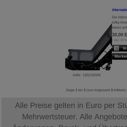
Alternati
Die Alter
luftig-be
etwas aufr
30,00 
( inkl. 19
ArtNr.: 100230009
Zeige
1
bis
3
(von insgesamt
3
Artikeln)
Alle Preise gelten in Euro per S
Mehrwertsteuer. Alle Angebote 