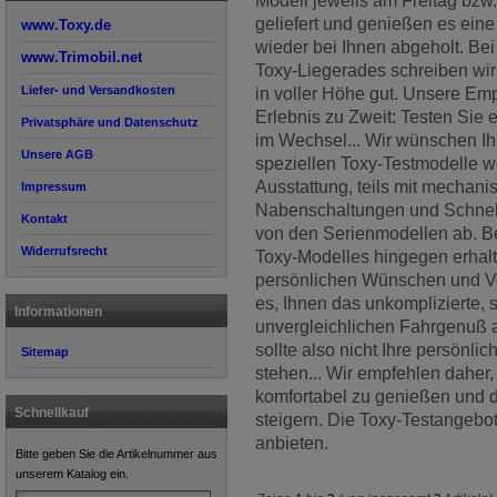
Modell jeweils am Freitag bz
geliefert und genießen es eine
www.Toxy.de
wieder bei Ihnen abgeholt. Bei 
www.Trimobil.net
Toxy-Liegerades schreiben wir
Liefer- und Versandkosten
in voller Höhe gut. Unsere Em
Erlebnis zu Zweit: Testen Sie 
Privatsphäre und Datenschutz
im Wechsel... Wir wünschen Ih
Unsere AGB
speziellen Toxy-Testmodelle w
Ausstattung, teils mit mecha
Impressum
Nabenschaltungen und Schnells
Kontakt
von den Serienmodellen ab. Bei
Widerrufsrecht
Toxy-Modelles hingegen erhalt
persönlichen Wünschen und Vor
es, Ihnen das unkomplizierte, 
Informationen
unvergleichlichen Fahrgenuß al
sollte also nicht Ihre persönl
Sitemap
stehen... Wir empfehlen daher,
komfortabel zu genießen und d
Schnellkauf
steigern. Die Toxy-Testangebo
anbieten.
Bitte geben Sie die Artikelnummer aus
unserem Katalog ein.