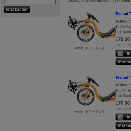
Zeige
1
bis
3
(von insgesamt
3
Artikeln)
Testrad 
Testrad T
100% Fahr
incl. Komf
170,00
( inkl. 19
ArtNr.: 100051019
Testrad 
Testrad T
100% Fah
incl. Komf
170,00
( inkl. 19
ArtNr.: 100051029