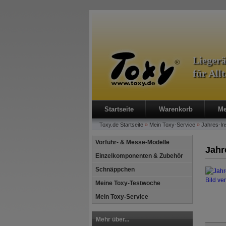
Lieger
für All
Startseite
Warenkorb
Me
Toxy.de
Startseite
»
Mein Toxy-Service
»
Jahres-In
Vorführ- & Messe-Modelle
Jahr
Einzelkomponenten & Zubehör
Schnäppchen
Bild ve
Meine Toxy-Testwoche
Mein Toxy-Service
Mehr über...