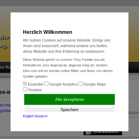
Herzlich Willkommen
äder & Zubehör
Wir nutzen Cookies auf unserer Website. Einige von
tag, Sport und Radreise
ihnen sind essenziell, während andere uns helfen,
diese Website und Ihre Erfahrung zu verbessern.
Diese Website gehört zu unserer Toxy-Familie toxy.de,
trimbobil.net, toxy-liegerad.de, liegerad-shop.de, tandem-
in Konto
Neukunde?
Kasse
Anmelden
trike.com und es werden online Bilder und News von diesen
Quellen geladen.
spektion Trike / Tandem
Essentiel
Google Analytics
Google Maps
Youtube
es-Inspektion Trike / Tandem
Alle akzeptieren
139,00 EUR
Speichern
rgrößern
inkl. 19 % MwSt. zzgl.
Versandkost
English
Deutsch
Art.Nr.:
100560030