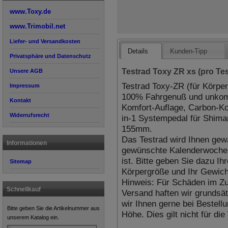
www.Toxy.de
www.Trimobil.net
Liefer- und Versandkosten
Details
Kunden-Tipp
Privatsphäre und Datenschutz
Testrad Toxy ZR xs (pro Te
Unsere AGB
Testrad Toxy-ZR (für Körpe
Impressum
100% Fahrgenuß und unkompl
Kontakt
Komfort-Auflage, Carbon-Ko
Widerrufsrecht
in-1 Systempedal für Shima
155mm.
Das Testrad wird Ihnen gewar
Informationen
gewünschte Kalenderwoche ge
ist. Bitte geben Sie dazu I
Sitemap
Körpergröße und Ihr Gewich
Hinweis: Für Schäden im Z
Schnellkauf
Versand haften wir grundsät
wir Ihnen gerne bei Bestellu
Bitte geben Sie die Artikelnummer aus
Höhe. Dies gilt nicht für di
unserem Katalog ein.