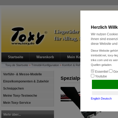
Herzlich Wil
Liegeräder & Zubehör
Wir nutzen Cookies
für Alltag, Sport und Radre
ihnen sind essenzi
diese Website und 
Diese Website gehört
trimbobil.net, toxy-l
Startseite
Warenkorb
Mein Konto
Neukunde?
trike.com und es wer
Quellen geladen.
Toxy.de
Startseite
»
Trimobil-Konfiguration
»
Komfort & Reha
»
Spezialpedal
Essentiel
Goo
Vorführ- & Messe-Modelle
Youtube
Spezialpedal
Einzelkomponenten & Zubehör
Schnäppchen
Meine Toxy-Testwoche
English
Deutsch
Mein Toxy-Service
Mehr über...