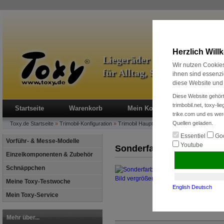
Herzlich Wil
Liegeräder & Zubehör
Wir nutzen Cookies
für Alltag, Sport und Radre
ihnen sind essenzi
diese Website und 
Diese Website gehört
trimbobil.net, toxy-l
Startseite
Warenkorb
Mein Konto
Neukunde?
trike.com und es wer
Quellen geladen.
Toxy.de
Startseite
»
Trimobil-Konfiguration
»
Trimobil Hauptrahmenfarbe
»
Sonderfarbe
Essentiel
Goo
Vorführ- & Messe-Modelle
Youtube
Sonderfarbe
Einzelkomponenten & Zubehör
Schnäppchen
Bild vergrößern
Meine Toxy-Testwoche
English
Deutsch
Mein Toxy-Service
Mehr über...