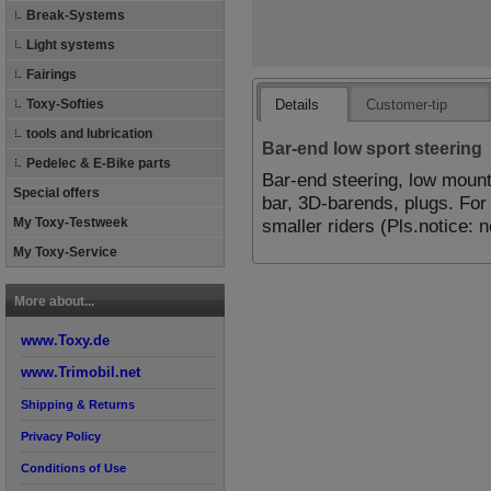
Break-Systems
Light systems
Fairings
Details
Customer-tip
Toxy-Softies
tools and lubrication
Bar-end low sport steering
Pedelec & E-Bike parts
Bar-end steering, low mount
Special offers
bar, 3D-barends, plugs. For
smaller riders (Pls.notice: 
My Toxy-Testweek
My Toxy-Service
More about...
www.Toxy.de
www.Trimobil.net
Shipping & Returns
Privacy Policy
Conditions of Use