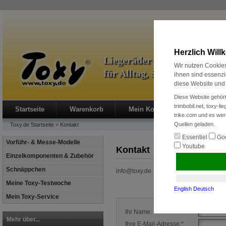
Herzlich Wil
Liegeräder & Zubehör
Wir nutzen Cookies
für Alltag, Sport und Radre
ihnen sind essenzi
diese Website und 
Diese Website gehört
trimbobil.net, toxy-l
Startseite
Warenkorb
Mein Konto
Neukunde?
trike.com und es wer
Quellen geladen.
Toxy.de
Startseite
»
Kontakt
Essentiel
Goo
Vorführ- & Messe-Modelle
Youtube
Kontakt
Einzelkomponenten & Zubehör
Schnäppchen
info@toxy.de
Meine Toxy-Testwoche
English
Deutsch
Mein Toxy-Service
Ihr Name:
Mehr über...
Ihre E-Mail-Adresse:*