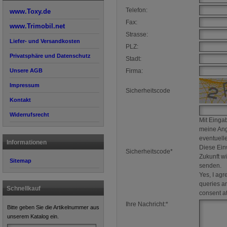
Telefon:
www.Toxy.de
Fax:
www.Trimobil.net
Strasse:
Liefer- und Versandkosten
PLZ:
Privatsphäre und Datenschutz
Stadt:
Unsere AGB
Firma:
Impressum
Sicherheitscode
Kontakt
Widerrufsrecht
Mit Eingab
meine Ang
eventuell
Informationen
Diese Einw
Sicherheitscode*
Zukunft w
Sitemap
senden.
Yes, I agr
queries a
Schnellkauf
consent at
Ihre Nachricht:*
Bitte geben Sie die Artikelnummer aus
unserem Katalog ein.