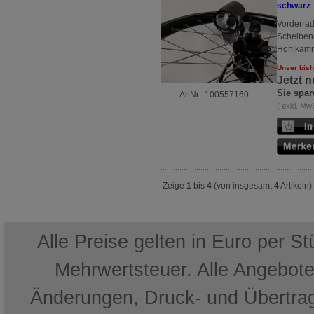
schwarz
Vorderrad
Scheibenb
Hohlkamme
Unser bish
Jetzt 
Sie spar
ArtNr.: 100557160
( exkl. Mw
Zeige
1
bis
4
(von insgesamt
4
Artikeln)
Alle Preise gelten in Euro per S
Mehrwertsteuer. Alle Angebote 
Änderungen, Druck- und Übertrag