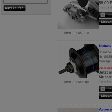
59,00 
( inkl. 19
ArtNr.: 100553210
Shimano 
Shimano A
Nr.: SGS
Montageüb
Unser bish
Jetzt 
Sie spar
( exkl. Mw
ArtNr.: 100556380
Vorderra