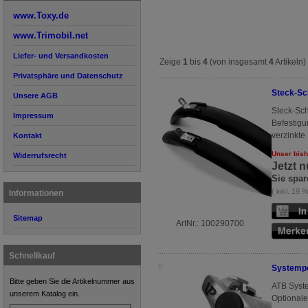
www.Toxy.de
www.Trimobil.net
Liefer- und Versandkosten
Zeige
1
bis
4
(von insgesamt
4
Artikeln)
Privatsphäre und Datenschutz
Steck-Sc
Unsere AGB
Steck-Sch
Impressum
Befestigu
verzinkte
Kontakt
Unser bish
Widerrufsrecht
Jetzt 
Sie spar
( inkl. 19
Informationen
Sitemap
ArtNr.: 100290700
Schnellkauf
Systemped
Bitte geben Sie die Artikelnummer aus
ATB Syste
unserem Katalog ein.
Optionaler