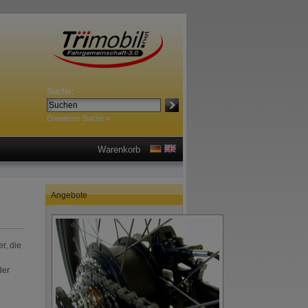
Suche:
Erweiterte Suche »
Warenkorb
Angebote
r, die
der