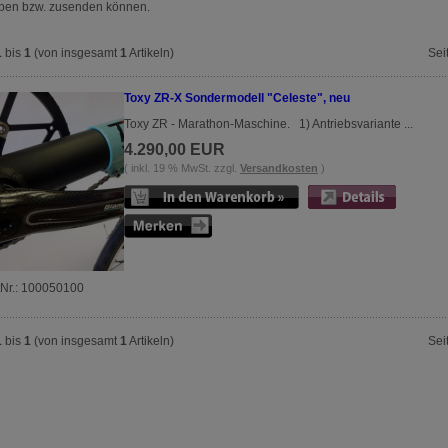
ben bzw. zusenden können.
1
bis
1
(von insgesamt
1
Artikeln)
Sei
Toxy ZR-X Sondermodell "Celeste", neu
Toxy ZR - Marathon-Maschine. 1) Antriebsvariante ...
4.290,00 EUR
( inkl. 19 % MwSt. zzgl.
Versandkosten
)
tNr.: 100050100
1
bis
1
(von insgesamt
1
Artikeln)
Sei