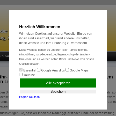
Herzlich Willkommen
äder & Zubehör
Wir nutzen Cookies auf unserer Website. Einige von
tag, Sport und Radreise
ihnen sind essenziell, während andere uns helfen,
diese Website und Ihre Erfahrung zu verbessern.
Diese Website gehört zu unserer Toxy-Familie toxy.de,
trimbobil.net, toxy-liegerad.de, liegerad-shop.de, tandem-
in Konto
Neukunde?
Kasse
Anmelden
trike.com und es werden online Bilder und News von diesen
Quellen geladen.
Essentiel
Google Analytics
Google Maps
Youtube
ühr- & Messe-Modelle: Der schnellste Weg zu Ihrem
n Liegerad...
Alle akzeptieren
Speichern
nden Sie preisreduzierte Toxy Liegerad Modelle, aber auch andere Spezial-Fahrräde
 Messen und in unserer Ausstellung eingesetzt haben. Teils neue Toxies direkt vom
English
Deutsch
lungs-Ständer, teils mit geringer Fahrleistung. Alle Räder sind kurzfristig lieferbar o
sprache direkt auf der Messe abzugeben.
erücksichtigen Sie, dass wir Ihnen die Räder ggf. erst nach Ende der Veranstaltung