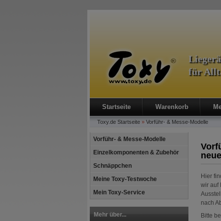
Lieger
für All
Startseite
Warenkorb
Me
Toxy.de
Startseite
»
Vorführ- & Messe-Modelle
Vorführ- & Messe-Modelle
Vorf
Einzelkomponenten & Zubehör
neue
Schnäppchen
Hier fi
Meine Toxy-Testwoche
wir auf
Mein Toxy-Service
Ausstel
nach Ab
Mehr über...
Bitte b