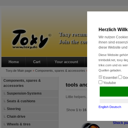
Herzlich Wil
Toxy recumbent bikes & co
Wir nutzen Cookies
Join the comfort class!
ihnen sind essenzi
diese Website und 
Diese Website gehört
trimbobil.net, toxy-l
Home
Cart
Your account
New customer?
trike.com und es wer
Quellen geladen.
Toxy.de
Main page
»
Components, spares & accessories
»
tools and lubrication
Essentiel
Goo
Components, spares &
Youtube
tools and lubrication
accessories
Suspension-Systems
Little helpers...
Seats & cushions
English
Deutsch
Steering
Show
1
to
16
(of in total
16
products)
Chain drive
Shock p
Wheels & tires