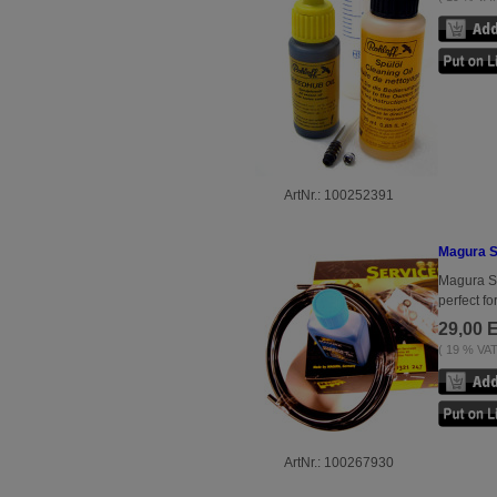
ArtNr.: 100252391
Magura S
Magura Se
perfect f
29,00 
( 19 % VAT 
ArtNr.: 100267930