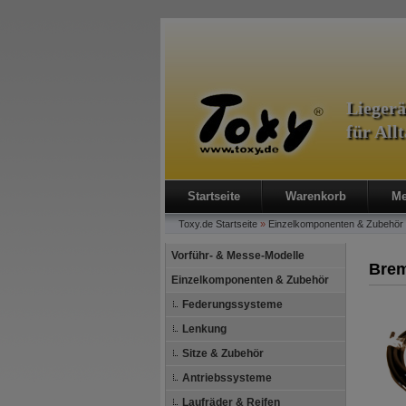
Lieger
für All
Startseite
Warenkorb
Me
Toxy.de
Startseite
»
Einzelkomponenten & Zubehör
Vorführ- & Messe-Modelle
Brem
Einzelkomponenten & Zubehör
Federungssysteme
Lenkung
Sitze & Zubehör
Antriebssysteme
Laufräder & Reifen