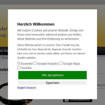
Herzlich Willkommen
äder & Zubehör
Wir nutzen Cookies auf unserer Website. Einige von
tag, Sport und Radreise
ihnen sind essenziell, während andere uns helfen,
diese Website und Ihre Erfahrung zu verbessern.
Diese Website gehört zu unserer Toxy-Familie toxy.de,
trimbobil.net, toxy-liegerad.de, liegerad-shop.de, tandem-
in Konto
Neukunde?
Kasse
Anmelden
trike.com und es werden online Bilder und News von diesen
Quellen geladen.
»
Bremssysteme
»
Bremsleitung, ca. 2200mm
Essentiel
Google Analytics
Google Maps
Youtube
sleitung, ca. 2200mm
Alle akzeptieren
5,00 EUR
Speichern
inkl. 19 % MwSt. zzgl.
Versandkost
English
Deutsch
Art.Nr.:
100267970