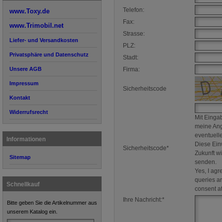
Telefon:
www.Toxy.de
Fax:
www.Trimobil.net
Strasse:
Liefer- und Versandkosten
PLZ:
Privatsphäre und Datenschutz
Stadt:
Unsere AGB
Firma:
Impressum
Sicherheitscode
Kontakt
Widerrufsrecht
Mit Eingab
meine Ang
eventuell
Informationen
Diese Einw
Sicherheitscode*
Zukunft w
Sitemap
senden.
Yes, I agr
queries a
Schnellkauf
consent at
Ihre Nachricht:*
Bitte geben Sie die Artikelnummer aus
unserem Katalog ein.