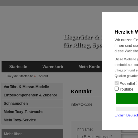
Herzlich 
Liegeräder & Zubehör
Wir nutzen Co
für Alltag, Sport und Radre
ihnen sind es
diese Website
Diese Website g
trimbobil.net, t
Startseite
Warenkorb
Mein Konto
Neukunde?
trike.com und 
Quellen geladen
Toxy.de
Startseite
»
Kontakt
Essentiel
Vorführ- & Messe-Modelle
Youtube
Kontakt
Einzelkomponenten & Zubehör
Schnäppchen
info@toxy.de
Meine Toxy-Testwoche
English
Deutsc
Mein Toxy-Service
Ihr Name:
Mehr über...
Ihre E-Mail-Adresse:*