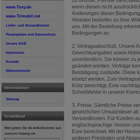
zu Grunde. Fremde Geschäftsbe
wenn diesen nicht ausdrückli
www.Toxy.de
Änderungen dieser Bedingunge
www.Trimobil.net
Abreden bedürfen zu ihrer Wirk
Liefer- und Versandkosten
uns. Mit der Bestellung erkenn
Bedingungen an.
Privatsphäre und Datenschutz
Unsere AGB
2. Vertragsabschluß. Unsere A
Gewichtsangaben sowie Abbil
Impressum
unverbindlich. Sie können zu 
Kontakt
geändert werden. Verträge komm
Widerrufsrecht
Bestätigung zustande. Diese k
ersetzt werden. Zum Vertragsab
Klütz berechtigt. Eine nachträg
Informationen
Schreibfehler in unserer Korre
Sitemap
3. Preise. Sämtliche Preise ver
gesetzlichen Umsatzsteuer ab 
Schnellkauf
Versandkosten. Für Kunden aus
englischsprachige Version un
Bitte geben Sie die Artikelnummer aus
Euro berechnet. Mit der Heraus
unserem Katalog ein.
anderen Preislisten und Absprac