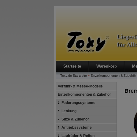
Lieger
für All
Startseite
Warenkorb
Me
Toxy.de
Startseite
»
Einzelkomponenten & Zubehör
Vorführ- & Messe-Modelle
Brem
Einzelkomponenten & Zubehör
Federungssysteme
Lenkung
Sitze & Zubehör
Antriebssysteme
Laufräder & Reifen