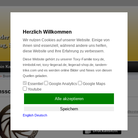
Herzlich Willkommen
äder & Zubehör
Wir nutzen Cookies auf unserer Website. Einige von
tag, Sport und Radreise
ihnen sind essenziell, während andere uns helfen,
diese Website und Ihre Erfahrung zu verbessern.
Diese Website gehört zu unserer Toxy-Familie toxy.de,
trimbobil.net, toxy-liegerad.de, liegerad-shop.de, tandem-
in Konto
Neukunde?
Kasse
Anmelden
trike.com und es werden online Bilder und News von diesen
Quellen geladen.
»
Bremssysteme
»
Bremsscheibe Rohloff 180mm
Essentiel
Google Analytics
Google Maps
Youtube
sscheibe Rohloff 180mm
Alle akzeptieren
59,00 EUR
Speichern
inkl. 19 % MwSt. zzgl.
Versandkost
English
Deutsch
Art.Nr.:
100267890