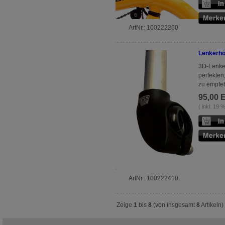
ArtNr.: 100222260
Lenkerhö
3D-Lenker
perfekten
zu empfeh
95,00 
( inkl. 19
ArtNr.: 100222410
Zeige
1
bis
8
(von insgesamt
8
Artikeln)