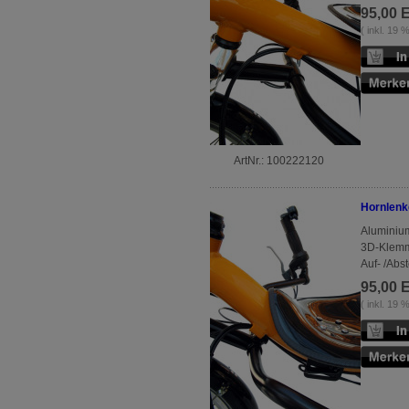
95,00 
( inkl. 19
ArtNr.: 100222120
Hornlenk
Aluminiu
3D-Klemm
Auf- /Abs
95,00 
( inkl. 19