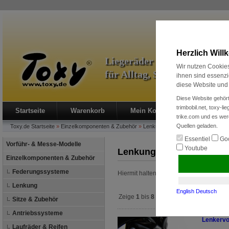
Herzlich Wil
Liegeräder & Zubehör
Wir nutzen Cookies
für Alltag, Sport und Radre
ihnen sind essenzi
diese Website und 
Diese Website gehört
trimbobil.net, toxy-l
Startseite
Warenkorb
Mein Konto
Neukunde?
trike.com und es wer
Quellen geladen.
Toxy.de
Startseite
»
Einzelkomponenten & Zubehör
»
Lenkung
Essentiel
Goo
Vorführ- & Messe-Modelle
Youtube
Lenkung
Einzelkomponenten & Zubehör
Federungssysteme
Hiermit halten sie Ihr Fahrrad unter Kont
Lenkung
English
Deutsch
Zeige
1
bis
8
(von insgesamt
8
Artikeln)
Sitze & Zubehör
Antriebssysteme
Lenkervo
Laufräder & Reifen