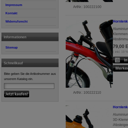
Impressum
ArtNr.: 100222100
Kontakt
Hornlenk
Widerrufsrecht
Aluminiu
Klemmen, 
Informationen
Abstimmun
79,00 
Sitemap
( inkl. 19
Schnellkauf
Bitte geben Sie die Artikelnummer aus
unserem Katalog ein.
ArtNr.: 100222110
Hornlenk
Aluminiu
3D-Klemme
/Absteige