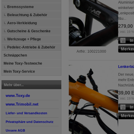
Aluminium
Bremssysteme
winkelver
Lenkposit
Beleuchtung & Zubehör
f&u...
Aero-Verkleidung
279,00
Gutscheine & Geschenke
( inkl. 19
Werkzeuge + Pflege
Pedelec-Antriebe & Zubehör
ArtNr.: 100221000
Schnäppchen
Meine Toxy-Testwoche
Lenkerbü
Mein Toxy-Service
Der neue,
mehr Ents
Mehr über...
Nachrüstu
39,00 
www.Toxy.de
( inkl. 19
www.Trimobil.net
Liefer- und Versandkosten
Privatsphäre und Datenschutz
Unsere AGB