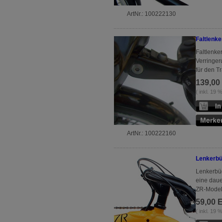
ArtNr.: 100222130
Faltlenke
Faltlenke
Verringer
für den T
139,00
( inkl. 19
ArtNr.: 100222160
Lenkerbü
Lenkerbüg
eine daue
ZR-Modell
59,00 
( inkl. 19