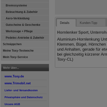
Bremssysteme
Beleuchtung & Zubehör
Aero-Verkleidung
Details
Kunden-Tipp
Gutscheine & Geschenke
Werkzeuge + Pflege
Hornlenker Sport, Unterro
Pedelec-Antriebe & Zubehör
Aluminium-Hornlenkung Unt
Klemmen, Bügel, Hörnchen &
Schnäppchen
und Anhalten, gerade für et
Meine Toxy-Testwoche
bei gleichzeitig kürzerer A
Mein Toxy-Service
Toxy-CL)
Mehr über...
www.Toxy.de
www.Trimobil.net
Liefer- und Versandkosten
Privatsphäre und Datenschutz
Unsere AGB