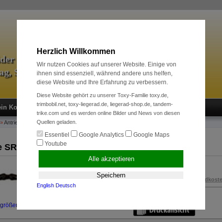
Herzlich Willkommen
äder & Zubehör
Wir nutzen Cookies auf unserer Website. Einige von
tag, Sport und Radreise
ihnen sind essenziell, während andere uns helfen,
diese Website und Ihre Erfahrung zu verbessern.
Diese Website gehört zu unserer Toxy-Familie toxy.de,
trimbobil.net, toxy-liegerad.de, liegerad-shop.de, tandem-
in Konto
Neukunde?
Kasse
Anmelden
trike.com und es werden online Bilder und News von diesen
Quellen geladen.
»
Antriebssysteme
»
Verschleißsets + Ketten
»
Kette SRAM 7/8-fach
Essentiel
Google Analytics
Google Maps
Youtube
e SRAM 7/8-fach
Alle akzeptieren
12,00 EUR
Speichern
inkl. 19 % MwSt. zzgl.
Versandkost
English
Deutsch
Art.Nr.:
100247700
rgrößern