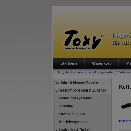
Lieger
für All
Startseite
Warenkorb
Me
Toxy.de
Startseite
»
Einzelkomponenten & Zubehör
Vorführ- & Messe-Modelle
Kett
Einzelkomponenten & Zubehör
Federungssysteme
Lenkung
Sitze & Zubehör
Bild ve
Antriebssysteme
Laufräder & Reifen