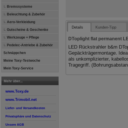
Bremssysteme
Beleuchtung & Zubehör
Aero-Verkleidung
Details
Kunden-Tipp
Gutscheine & Geschenke
Werkzeuge + Pflege
DToplight flat permanent L
Pedelec-Antriebe & Zubehör
LED Rückstrahler b&m DTopli
Gepäckträgermontage. Ideal 
Schnäppchen
als unkomplizierter, kabell
Meine Toxy-Testwoche
Tragegriff. (Bohrungsabst
Mein Toxy-Service
Mehr über...
www.Toxy.de
www.Trimobil.net
Liefer- und Versandkosten
Privatsphäre und Datenschutz
Unsere AGB