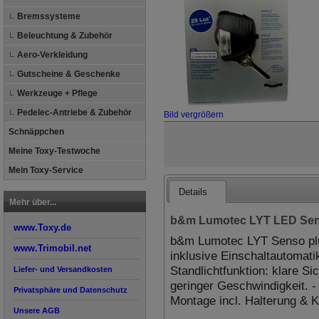
Bremssysteme
Beleuchtung & Zubehör
Aero-Verkleidung
Gutscheine & Geschenke
Werkzeuge + Pflege
Pedelec-Antriebe & Zubehör
Bild vergrößern
Schnäppchen
Meine Toxy-Testwoche
Mein Toxy-Service
Details
Mehr über...
b&m Lumotec LYT LED Sen
www.Toxy.de
b&m Lumotec LYT Senso plu
www.Trimobil.net
inklusive Einschaltautomati
Standlichtfunktion: klare Si
Liefer- und Versandkosten
geringer Geschwindigkeit. -
Privatsphäre und Datenschutz
Montage incl. Halterung & 
Unsere AGB