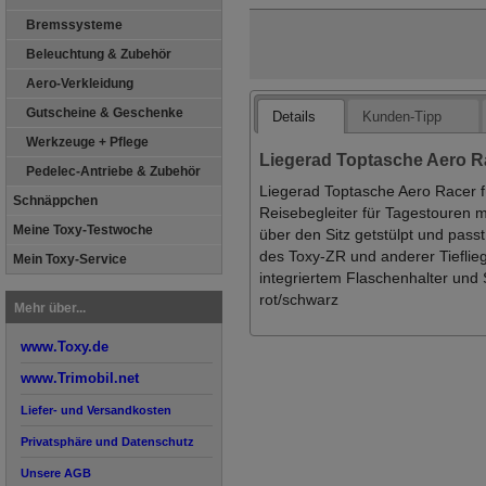
Bremssysteme
Beleuchtung & Zubehör
Aero-Verkleidung
Gutscheine & Geschenke
Details
Kunden-Tipp
Werkzeuge + Pflege
Liegerad Toptasche Aero R
Pedelec-Antriebe & Zubehör
Liegerad Toptasche Aero Racer fü
Schnäppchen
Reisebegleiter für Tagestouren m
Meine Toxy-Testwoche
über den Sitz getstülpt und passt
des Toxy-ZR und anderer Tiefli
Mein Toxy-Service
integriertem Flaschenhalter und 
rot/schwarz
Mehr über...
www.Toxy.de
www.Trimobil.net
Liefer- und Versandkosten
Privatsphäre und Datenschutz
Unsere AGB