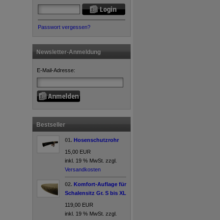
Passwort vergessen?
Newsletter-Anmeldung
E-Mail-Adresse:
Bestseller
01.
Hosenschutzrohr
15,00 EUR
inkl. 19 % MwSt. zzgl.
Versandkosten
02.
Komfort-Auflage für
Schalensitz Gr. S bis XL
119,00 EUR
inkl. 19 % MwSt. zzgl.