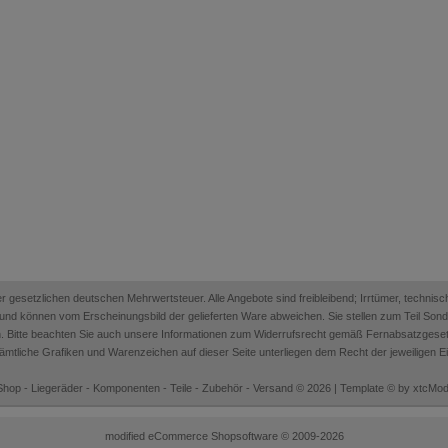
 der gesetzlichen deutschen Mehrwertsteuer. Alle Angebote sind freibleibend; Irrtümer, techn
on und können vom Erscheinungsbild der gelieferten Ware abweichen. Sie stellen zum Teil Sonder
. Bitte beachten Sie auch unsere Informationen zum Widerrufsrecht gemäß Fernabsatzges
mtliche Grafiken und Warenzeichen auf dieser Seite unterliegen dem Recht der jeweiligen 
hop - Liegeräder - Komponenten - Teile - Zubehör - Versand © 2026 | Template © by xtcM
mod
ified eCommerce Shopsoftware © 2009-2026