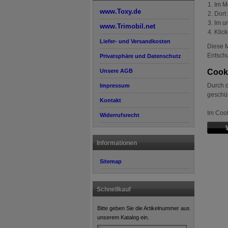
Im 
www.Toxy.de
Dort 
Im u
www.Trimobil.net
Klic
Liefer- und Versandkosten
Diese M
Entschu
Privatsphäre und Datenschutz
Unsere AGB
Cook
Durch d
Impressum
geschüt
Kontakt
Im Cook
Widerrufsrecht
Informationen
Sitemap
Schnellkauf
Bitte geben Sie die Artikelnummer aus
unserem Katalog ein.