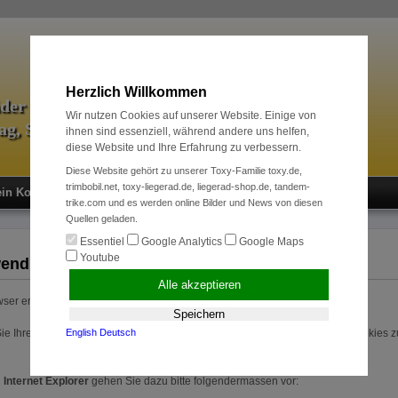
Herzlich Willkommen
äder & Zubehör
Wir nutzen Cookies auf unserer Website. Einige von
tag, Sport und Radreise
ihnen sind essenziell, während andere uns helfen,
diese Website und Ihre Erfahrung zu verbessern.
Diese Website gehört zu unserer Toxy-Familie toxy.de,
trimbobil.net, toxy-liegerad.de, liegerad-shop.de, tandem-
in Konto
Neukunde?
Kasse
Anmelden
trike.com und es werden online Bilder und News von diesen
Quellen geladen.
Essentiel
Google Analytics
Google Maps
Youtube
endung von Cookies
Alle akzeptieren
wser erlaubt keine Cookies.
Speichern
ie Ihren Einkauf fortsetzen können, sollten Sie es dieser Seite erlauben, Cookies z
English
Deutsch
n
Internet Explorer
gehen Sie dazu bitte folgendermassen vor: