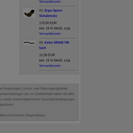
Versandkosten
03.
Ergo-Sport-
Schalensitz
179,00 EUR
inkl. 19 % MwSt. zzgl.
Versandkosten
04.
Kette SRAM 7/8-
fach
12,00 EUR
inkl. 19 % MwSt. zzgl.
Versandkosten
ische Änderungen, Druck- und Übertragungsfehler
ausstattungen dar. Im Zweifelsfalle halten Sie bitte
etz sowie unsere Allgemeinen Geschäftsbedingungen
Eigentümer
odified eCommerce Shopsoftware