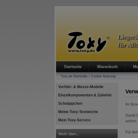
Lieger
für All
Startseite
Warenkorb
Me
Toxy.de
Startseite
»
Cookie-Nutzung
Vorführ- & Messe-Modelle
Verw
Einzelkomponenten & Zubehör
Schnäppchen
Ihr Bro
Meine Toxy-Testwoche
Damit S
Mein Toxy-Service
setzen.
Für de
Mehr über...