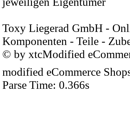
jeweiligen Eigentümer
Toxy Liegerad GmbH - Onli
Komponenten - Teile - Zube
© by xtcModified eCommer
mod
ified eCommerce Shop
Parse Time: 0.366s