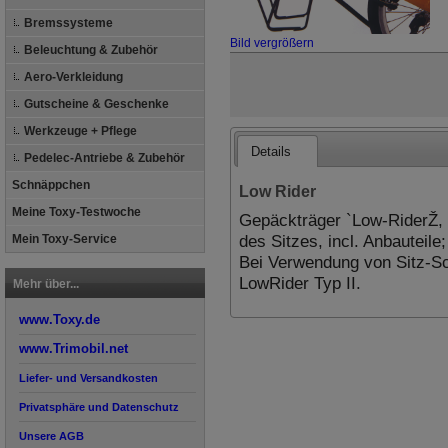
Bremssysteme
Bild vergrößern
Beleuchtung & Zubehör
Aero-Verkleidung
Gutscheine & Geschenke
Werkzeuge + Pflege
Details
Pedelec-Antriebe & Zubehör
Schnäppchen
Low Rider
Meine Toxy-Testwoche
Gepäckträger `Low-RiderŽ, 
des Sitzes, incl. Anbauteil
Mein Toxy-Service
Bei Verwendung von Sitz-Sc
LowRider Typ II.
Mehr über...
www.Toxy.de
www.Trimobil.net
Liefer- und Versandkosten
Privatsphäre und Datenschutz
Unsere AGB