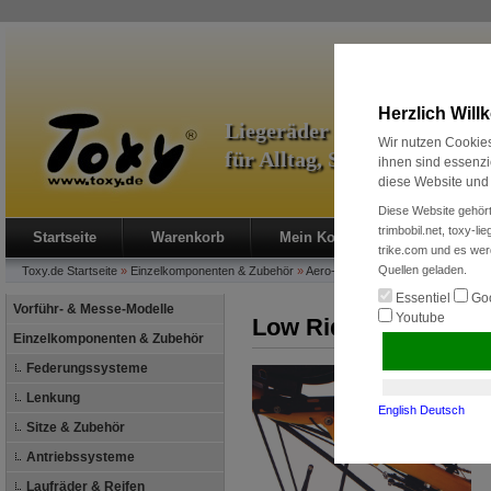
Herzlich Wil
Liegeräder & Zubehör
Wir nutzen Cookies
für Alltag, Sport und Radre
ihnen sind essenzi
diese Website und 
Diese Website gehört
trimbobil.net, toxy-l
Startseite
Warenkorb
Mein Konto
Neukunde?
trike.com und es wer
Quellen geladen.
Toxy.de
Startseite
»
Einzelkomponenten & Zubehör
»
Aero-Verkleidung
»
Low Rider
Essentiel
Goo
Vorführ- & Messe-Modelle
Youtube
Low Rider
Einzelkomponenten & Zubehör
Federungssysteme
Lenkung
English
Deutsch
Sitze & Zubehör
Antriebssysteme
Laufräder & Reifen