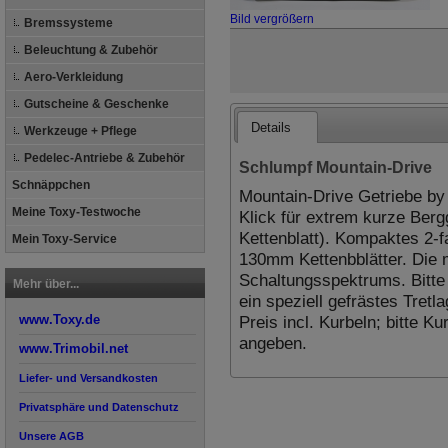
Bild vergrößern
Bremssysteme
Beleuchtung & Zubehör
Aero-Verkleidung
Gutscheine & Geschenke
Details
Werkzeuge + Pflege
Pedelec-Antriebe & Zubehör
Schlumpf Mountain-Drive
Schnäppchen
Mountain-Drive Getriebe by
Meine Toxy-Testwoche
Klick für extrem kurze Berg
Kettenblatt). Kompaktes 2-f
Mein Toxy-Service
130mm Kettenbblätter. Die 
Schaltungsspektrums. Bitte
Mehr über...
ein speziell gefrästes Tretl
Preis incl. Kurbeln; bitte
www.Toxy.de
angeben.
www.Trimobil.net
Liefer- und Versandkosten
Privatsphäre und Datenschutz
Unsere AGB