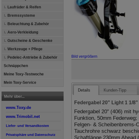
Laufräder & Reifen
Bremssysteme
Beleuchtung & Zubehör
Aero-Verkleidung
Gutscheine & Geschenke
Werkzeuge + Pflege
Bild vergrößern
Pedelec-Antriebe & Zubehör
Schnäppchen
Meine Toxy-Testwoche
Mein Toxy-Service
Details
Kunden-Tipp
Mehr über...
Federgabel 20" Light 1 1/8
www.Toxy.de
Federgabel 20" (406) mit h
www.Trimobil.net
Funktion, 50mm Federweg; F
Felgen- & Scheibenbrems-O
Liefer- und Versandkosten
Tauchrohre schwarz beschich
Privatsphäre und Datenschutz
Schaftlänge 230mm Ahead (