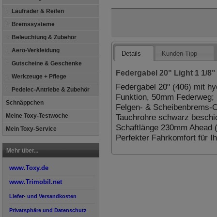
Laufräder & Reifen
Bremssysteme
Beleuchtung & Zubehör
Aero-Verkleidung
Details
Kunden-Tipp
Gutscheine & Geschenke
Federgabel 20" Light 1 1/8
Werkzeuge + Pflege
Federgabel 20" (406) mit h
Pedelec-Antriebe & Zubehör
Funktion, 50mm Federweg; F
Schnäppchen
Felgen- & Scheibenbrems-O
Tauchrohre schwarz beschich
Meine Toxy-Testwoche
Schaftlänge 230mm Ahead (
Mein Toxy-Service
Perfekter Fahrkomfort für I
Mehr über...
www.Toxy.de
www.Trimobil.net
Liefer- und Versandkosten
Privatsphäre und Datenschutz