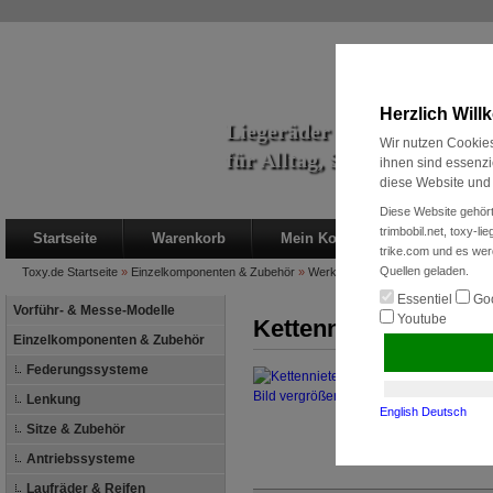
Herzlich Wil
Liegeräder & Zubehör
Wir nutzen Cookies
für Alltag, Sport und Radre
ihnen sind essenzi
diese Website und 
Diese Website gehört
trimbobil.net, toxy-l
Startseite
Warenkorb
Mein Konto
Neukunde?
trike.com und es wer
Quellen geladen.
Toxy.de
Startseite
»
Einzelkomponenten & Zubehör
»
Werkzeuge + Pflege
»
Kettennieter
Essentiel
Goo
Vorführ- & Messe-Modelle
Youtube
Kettennieter
Einzelkomponenten & Zubehör
Federungssysteme
Bild vergrößern
Lenkung
English
Deutsch
Sitze & Zubehör
Antriebssysteme
Laufräder & Reifen