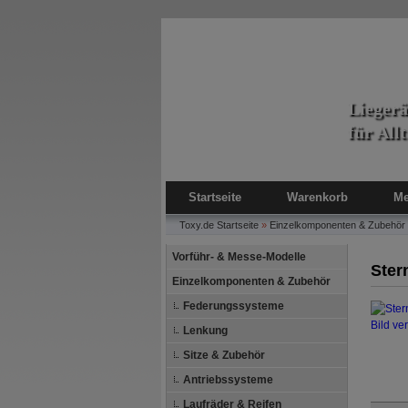
Lieger
für All
Startseite
Warenkorb
Me
Toxy.de
Startseite
»
Einzelkomponenten & Zubehör
Vorführ- & Messe-Modelle
Ster
Einzelkomponenten & Zubehör
Federungssysteme
Bild ve
Lenkung
Sitze & Zubehör
Antriebssysteme
Laufräder & Reifen