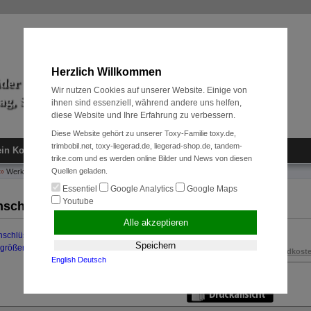
Herzlich Willkommen
äder & Zubehör
Wir nutzen Cookies auf unserer Website. Einige von
tag, Sport und Radreise
ihnen sind essenziell, während andere uns helfen,
diese Website und Ihre Erfahrung zu verbessern.
Diese Website gehört zu unserer Toxy-Familie toxy.de,
trimbobil.net, toxy-liegerad.de, liegerad-shop.de, tandem-
in Konto
Neukunde?
Kasse
Anmelden
trike.com und es werden online Bilder und News von diesen
Quellen geladen.
»
Werkzeuge + Pflege
»
Sternschlüssel Inbus
Essentiel
Google Analytics
Google Maps
Youtube
nschlüssel Inbus
Alle akzeptieren
5,00 EUR
Speichern
rgrößern
inkl. 19 % MwSt. zzgl.
Versandkost
English
Deutsch
Art.Nr.:
100331110