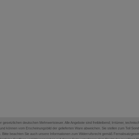
 der gesetzlichen deutschen Mehrwertsteuer. Alle Angebote sind freibleibend; Irrtümer, techn
on und können vom Erscheinungsbild der gelieferten Ware abweichen. Sie stellen zum Teil Sonder
. Bitte beachten Sie auch unsere Informationen zum Widerrufsrecht gemäß Fernabsatzges