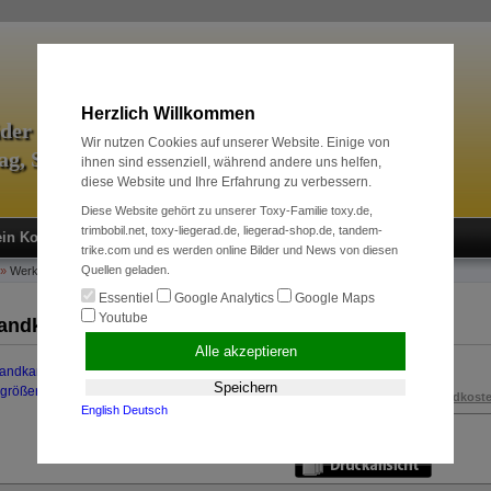
Herzlich Willkommen
äder & Zubehör
Wir nutzen Cookies auf unserer Website. Einige von
tag, Sport und Radreise
ihnen sind essenziell, während andere uns helfen,
diese Website und Ihre Erfahrung zu verbessern.
Diese Website gehört zu unserer Toxy-Familie toxy.de,
trimbobil.net, toxy-liegerad.de, liegerad-shop.de, tandem-
in Konto
Neukunde?
Kasse
Anmelden
trike.com und es werden online Bilder und News von diesen
Quellen geladen.
»
Werkzeuge + Pflege
»
Versandkarton Toxy
Essentiel
Google Analytics
Google Maps
Youtube
andkarton Toxy
Alle akzeptieren
25,00 EUR
Speichern
rgrößern
inkl. 19 % MwSt. zzgl.
Versandkost
English
Deutsch
Art.Nr.:
100417900