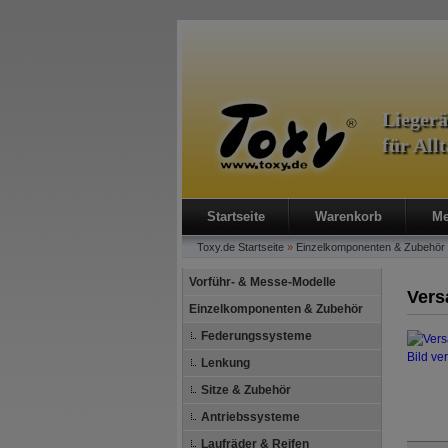
Lieger
für All
Startseite
Warenkorb
Me
Toxy.de
Startseite
»
Einzelkomponenten & Zubehör
Vorführ- & Messe-Modelle
Vers
Einzelkomponenten & Zubehör
Federungssysteme
Bild ve
Lenkung
Sitze & Zubehör
Antriebssysteme
Laufräder & Reifen