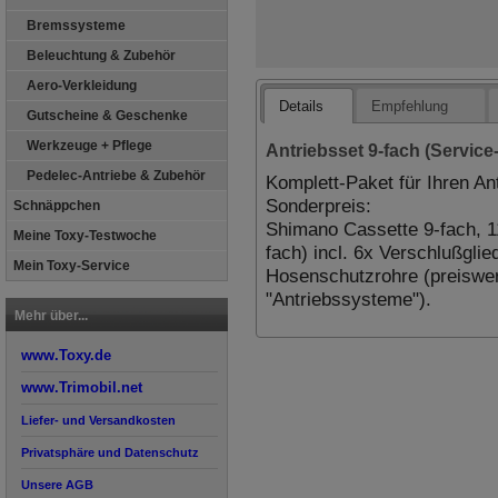
Bremssysteme
Beleuchtung & Zubehör
Aero-Verkleidung
Details
Empfehlung
Gutscheine & Geschenke
Werkzeuge + Pflege
Antriebsset 9-fach (Service
Pedelec-Antriebe & Zubehör
Komplett-Paket für Ihren An
Sonderpreis:
Schnäppchen
Shimano Cassette 9-fach, 11
Meine Toxy-Testwoche
fach) incl. 6x Verschlußgli
Mein Toxy-Service
Hosenschutzrohre (preiswert
"Antriebssysteme").
Mehr über...
www.Toxy.de
www.Trimobil.net
Liefer- und Versandkosten
Privatsphäre und Datenschutz
Unsere AGB