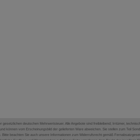
 der gesetzlichen deutschen Mehrwertsteuer. Alle Angebote sind freibleibend; Irrtümer, techn
on und können vom Erscheinungsbild der gelieferten Ware abweichen. Sie stellen zum Teil Sonder
. Bitte beachten Sie auch unsere Informationen zum Widerrufsrecht gemäß Fernabsatzges