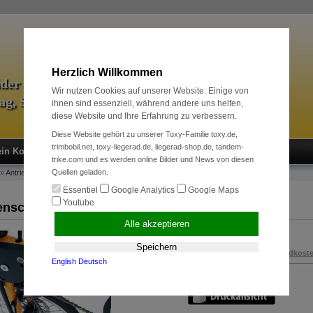
Herzlich Willkommen
äder & Zubehör
Wir nutzen Cookies auf unserer Website. Einige von
tag, Sport und Radreise
ihnen sind essenziell, während andere uns helfen,
diese Website und Ihre Erfahrung zu verbessern.
Diese Website gehört zu unserer Toxy-Familie toxy.de,
trimbobil.net, toxy-liegerad.de, liegerad-shop.de, tandem-
in Konto
Neukunde?
Kasse
Anmelden
trike.com und es werden online Bilder und News von diesen
Quellen geladen.
»
Antriebssysteme
»
Kettenschutz-Verkleidung Frontantrieb
Essentiel
Google Analytics
Google Maps
Youtube
enschutz-Verkleidung Frontantrieb
Alle akzeptieren
139,00 EUR
Speichern
inkl. 19 % MwSt. zzgl.
Versandkost
English
Deutsch
Art.Nr.:
100242600