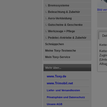
Bremssysteme
Bild ve
Beleuchtung & Zubehör
Aero-Verkleidung
Gutscheine & Geschenke
Werkzeuge + Pflege
Det
Pedelec-Antriebe & Zubehör
Schnäppchen
Kette
Meine Toxy-Testwoche
Kette
Zugtr
Mein Toxy-Service
(Umle
Allta
Mehr über...
www.Toxy.de
www.Trimobil.net
Liefer- und Versandkosten
Privatsphäre und Datenschutz
Unsere AGB