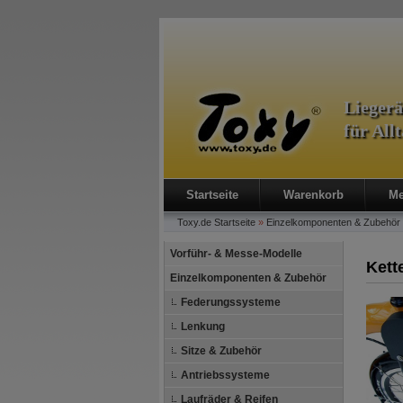
Lieger
für All
Startseite
Warenkorb
Me
Toxy.de
Startseite
»
Einzelkomponenten & Zubehör
Vorführ- & Messe-Modelle
Kett
Einzelkomponenten & Zubehör
Federungssysteme
Lenkung
Sitze & Zubehör
Antriebssysteme
Laufräder & Reifen