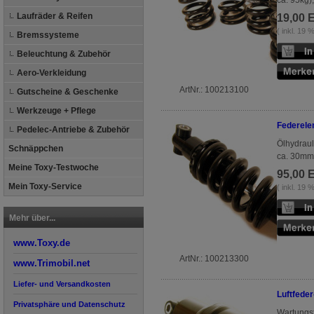
ca. 95kg),
Laufräder & Reifen
19,00 
( inkl. 19
Bremssysteme
Beleuchtung & Zubehör
Aero-Verkleidung
ArtNr.: 100213100
Gutscheine & Geschenke
Werkzeuge + Pflege
Federele
Pedelec-Antriebe & Zubehör
Ölhydrau
Schnäppchen
ca. 30mm)
Meine Toxy-Testwoche
95,00 
Mein Toxy-Service
( inkl. 19
Mehr über...
www.Toxy.de
ArtNr.: 100213300
www.Trimobil.net
Liefer- und Versandkosten
Luftfede
Privatsphäre und Datenschutz
Wartungsf