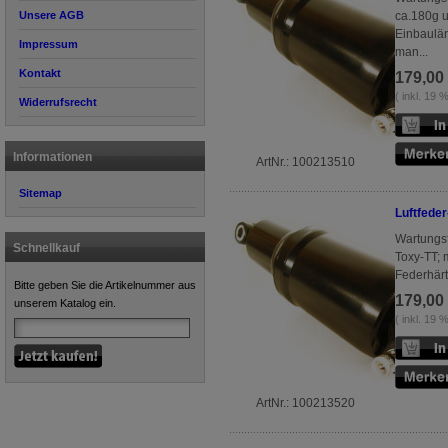
Unsere AGB
ca.180g u
Einbaulä
Impressum
man...
Kontakt
179,00
( inkl. 19
Widerrufsrecht
Informationen
ArtNr.: 100213510
Sitemap
Luftfede
Wartungs
Schnellkauf
Toxy-TT; 
Federhärt
Bitte geben Sie die Artikelnummer aus
179,00
unserem Katalog ein.
( inkl. 19
ArtNr.: 100213520