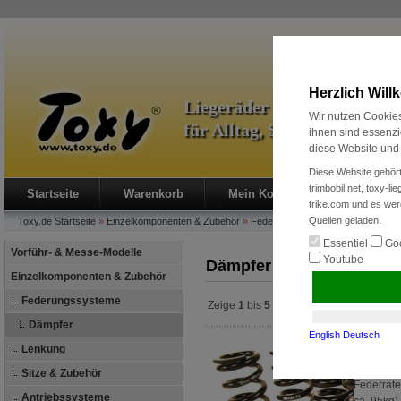
Herzlich Wil
Liegeräder & Zubehör
Wir nutzen Cookies
für Alltag, Sport und Radre
ihnen sind essenzi
diese Website und 
Diese Website gehört
trimbobil.net, toxy-l
Startseite
Warenkorb
Mein Konto
Neukunde?
trike.com und es wer
Quellen geladen.
Toxy.de
Startseite
»
Einzelkomponenten & Zubehör
»
Federungssysteme
»
Dämpfer
Essentiel
Goo
Vorführ- & Messe-Modelle
Youtube
Dämpfer
Einzelkomponenten & Zubehör
Federungssysteme
Zeige
1
bis
5
(von insgesamt
5
Artikeln)
Dämpfer
English
Deutsch
Feder fü
Lenkung
Stahlfede
Sitze & Zubehör
Federrate:
Antriebssysteme