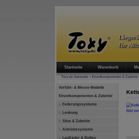
Lieger
für All
Startseite
Warenkorb
Me
Toxy.de
Startseite
»
Einzelkomponenten & Zubehör
Vorführ- & Messe-Modelle
Kett
Einzelkomponenten & Zubehör
Federungssysteme
Bild ve
Lenkung
Sitze & Zubehör
Antriebssysteme
Laufräder & Reifen