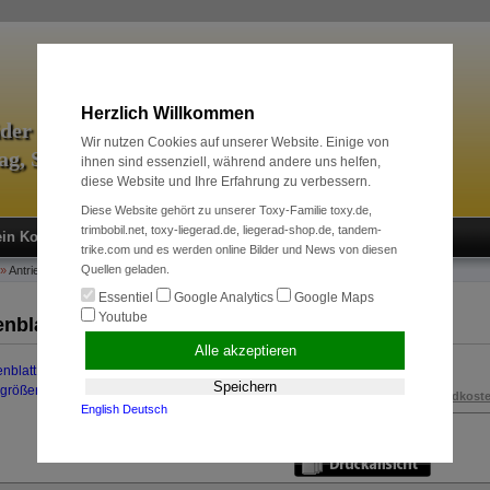
Herzlich Willkommen
äder & Zubehör
Wir nutzen Cookies auf unserer Website. Einige von
tag, Sport und Radreise
ihnen sind essenziell, während andere uns helfen,
diese Website und Ihre Erfahrung zu verbessern.
Diese Website gehört zu unserer Toxy-Familie toxy.de,
trimbobil.net, toxy-liegerad.de, liegerad-shop.de, tandem-
in Konto
Neukunde?
Kasse
Anmelden
trike.com und es werden online Bilder und News von diesen
Quellen geladen.
»
Antriebssysteme
»
Kettenblatt 52 Z.
Essentiel
Google Analytics
Google Maps
Youtube
enblatt 52 Z.
Alle akzeptieren
29,00 EUR
Speichern
rgrößern
inkl. 19 % MwSt. zzgl.
Versandkost
English
Deutsch
Art.Nr.:
100244520